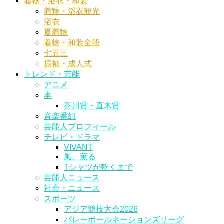
着物・浴衣・和装
着物・浴衣観光
浴衣
夏着物
着物・和装全般
七五三
振袖・成人式
トレンド・芸能
アニメ
本
芥川賞・直木賞
音楽番組
芸能人プロフィール
テレビ・ドラマ
VIVANT
風、薫る
Tシャツが乾くまで
芸能人ニュース
社会・ニュース
スポーツ
アジア競技大会2026
バレーボールネーションズリーグ