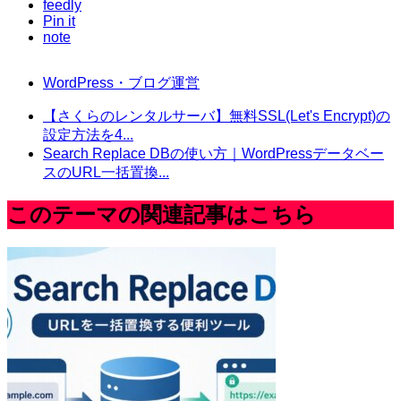
feedly
Pin it
note
WordPress・ブログ運営
【さくらのレンタルサーバ】無料SSL(Let's Encrypt)の
設定方法を4...
Search Replace DBの使い方｜WordPressデータベー
スのURL一括置換...
このテーマの関連記事はこちら