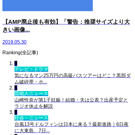
【AMP廃止後も有効】「警告：推奨サイズより大
きい画像...
2019.05.30
Ranking(全記事)
1
テレビ・ドラマ
気になるマン25万円の高級バスツアーはどこ？黒部ダ
ム破砕帯・ホ...
2
芸能人ニュース
山崎怜奈が第1子妊娠！結婚・夫は公表？出産予定と
ラジオ休止を解説
3
社会・ニュース
台風13号ドルフィンは日本に来る？最新進路｜6日夜
に大東島、7日...