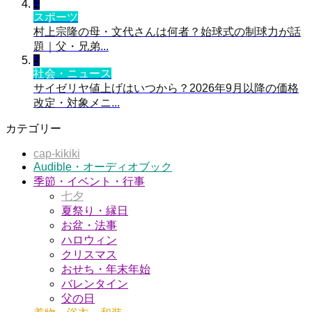
4
スポーツ
村上宗隆の母・文代さんは何者？始球式の制球力が話
題｜父・兄弟...
5
社会・ニュース
サイゼリヤ値上げはいつから？2026年9月以降の価格
改定・対象メニ...
カテゴリー
cap-kikiki
Audible・オーディオブック
季節・イベント・行事
七夕
夏祭り・縁日
お盆・法事
ハロウィン
クリスマス
おせち・年末年始
バレンタイン
父の日