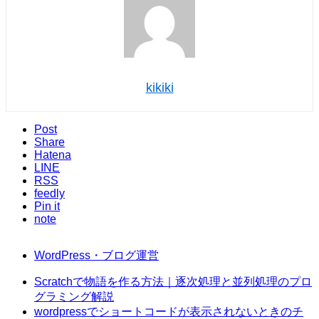
kikiki
Post
Share
Hatena
LINE
RSS
feedly
Pin it
note
WordPress・ブログ運営
Scratchで物語を作る方法｜逐次処理と並列処理のプロ
グラミング解説
wordpressでショートコードが表示されないときのチ