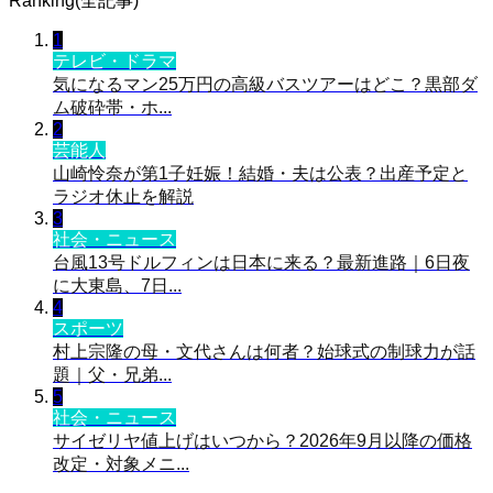
Ranking(全記事)
1
テレビ・ドラマ
気になるマン25万円の高級バスツアーはどこ？黒部ダ
ム破砕帯・ホ...
2
芸能人
山崎怜奈が第1子妊娠！結婚・夫は公表？出産予定と
ラジオ休止を解説
3
社会・ニュース
台風13号ドルフィンは日本に来る？最新進路｜6日夜
に大東島、7日...
4
スポーツ
村上宗隆の母・文代さんは何者？始球式の制球力が話
題｜父・兄弟...
5
社会・ニュース
サイゼリヤ値上げはいつから？2026年9月以降の価格
改定・対象メニ...