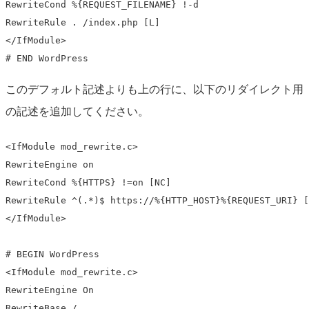
RewriteCond %{REQUEST_FILENAME} !-d

RewriteRule . /index.php [L]

</IfModule>

# END WordPress
このデフォルト記述よりも上の行に、以下のリダイレクト用
の記述を追加してください。
<IfModule mod_rewrite.c>

RewriteEngine on

RewriteCond %{HTTPS} !=on [NC]

RewriteRule ^(.*)$ https://%{HTTP_HOST}%{REQUEST_URI} [
</IfModule>

# BEGIN WordPress

<IfModule mod_rewrite.c>

RewriteEngine On

RewriteBase /
