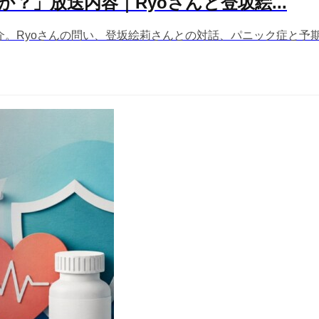
すか？」放送内容｜Ryoさんと登坂絵...
ク症回を紹介。Ryoさんの問い、登坂絵莉さんとの対話、パニック症