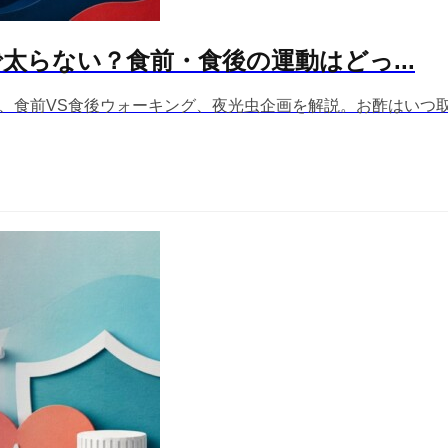
らない？食前・食後の運動はどっ...
お酢、食前VS食後ウォーキング、夜光虫企画を解説。お酢はい