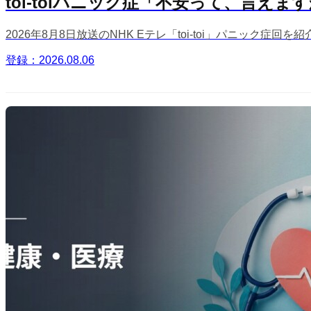
toi-toiパニック症「不安って、言えま
2026年8月8日放送のNHK Eテレ「toi-toi」パニッ
登録：2026.08.06