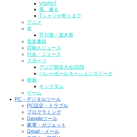
VIVANT
風、薫る
Tシャツが乾くまで
アニメ
本
芥川賞・直木賞
音楽番組
芸能人ニュース
社会・ニュース
スポーツ
アジア競技大会2026
バレーボールネーションズリーグ
映画
キングダム
ゲーム
PC・デジタルツール
PC設定・トラブル
プログラミング
Googleツール
家電・ガジェット
Gmail・メール