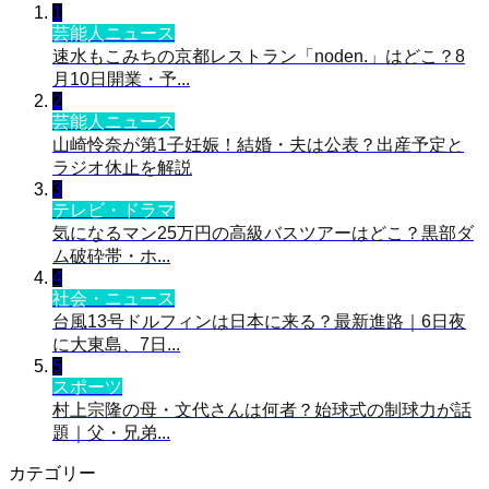
1
芸能人ニュース
速水もこみちの京都レストラン「noden.」はどこ？8
月10日開業・予...
2
芸能人ニュース
山崎怜奈が第1子妊娠！結婚・夫は公表？出産予定と
ラジオ休止を解説
3
テレビ・ドラマ
気になるマン25万円の高級バスツアーはどこ？黒部ダ
ム破砕帯・ホ...
4
社会・ニュース
台風13号ドルフィンは日本に来る？最新進路｜6日夜
に大東島、7日...
5
スポーツ
村上宗隆の母・文代さんは何者？始球式の制球力が話
題｜父・兄弟...
カテゴリー