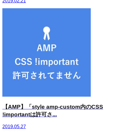
2019.02.21
【AMP】「style amp-custom内のCSS
!importantは許可さ...
2019.05.27