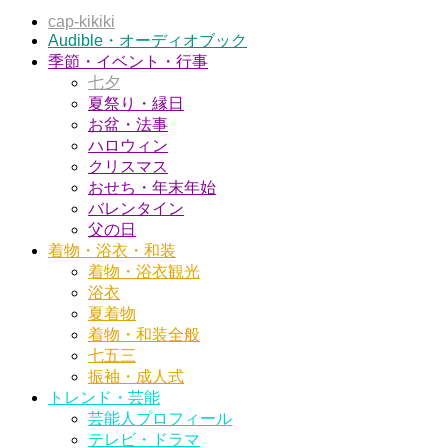
cap-kikiki
Audible・オーディオブック
季節・イベント・行事
七夕
夏祭り・縁日
お盆・法事
ハロウィン
クリスマス
おせち・年末年始
バレンタイン
父の日
着物・浴衣・和装
着物・浴衣観光
浴衣
夏着物
着物・和装全般
七五三
振袖・成人式
トレンド・芸能
芸能人プロフィール
テレビ・ドラマ