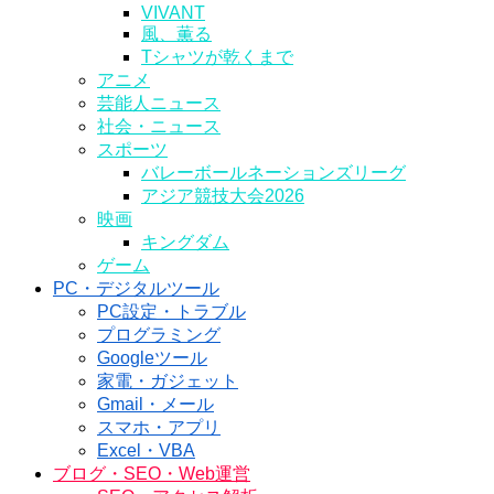
VIVANT
風、薫る
Tシャツが乾くまで
アニメ
芸能人ニュース
社会・ニュース
スポーツ
バレーボールネーションズリーグ
アジア競技大会2026
映画
キングダム
ゲーム
PC・デジタルツール
PC設定・トラブル
プログラミング
Googleツール
家電・ガジェット
Gmail・メール
スマホ・アプリ
Excel・VBA
ブログ・SEO・Web運営