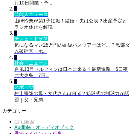
月10日開業・予...
2
芸能人ニュース
山崎怜奈が第1子妊娠！結婚・夫は公表？出産予定と
ラジオ休止を解説
3
テレビ・ドラマ
気になるマン25万円の高級バスツアーはどこ？黒部ダ
ム破砕帯・ホ...
4
社会・ニュース
台風13号ドルフィンは日本に来る？最新進路｜6日夜
に大東島、7日...
5
スポーツ
村上宗隆の母・文代さんは何者？始球式の制球力が話
題｜父・兄弟...
カテゴリー
cap-kikiki
Audible・オーディオブック
季節・イベント・行事