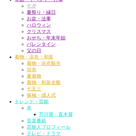
七夕
夏祭り・縁日
お盆・法事
ハロウィン
クリスマス
おせち・年末年始
バレンタイン
父の日
着物・浴衣・和装
着物・浴衣観光
浴衣
夏着物
着物・和装全般
七五三
振袖・成人式
トレンド・芸能
本
芥川賞・直木賞
音楽番組
芸能人プロフィール
テレビ・ドラマ