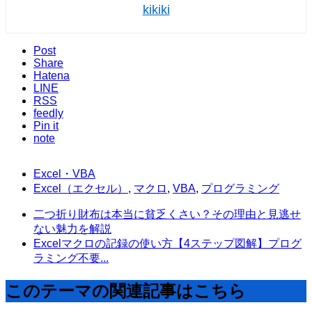
kikiki
Post
Share
Hatena
LINE
RSS
feedly
Pin it
note
Excel・VBA
Excel（エクセル）
,
マクロ
,
VBA
,
プログラミング
二つ折り財布は本当に貧乏くさい？その理由と見逃せ
ない魅力を解説
Excelマクロの記録の使い方【4ステップ図解】プログ
ラミング不要...
このテーマの関連記事はこちら