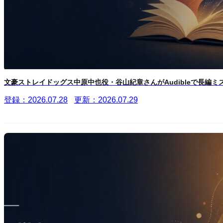
文豪ストレイドッグス中原中也役・谷山紀章さんがAudibleで長編ミス.
登録：2026.07.28
更新：2026.07.29