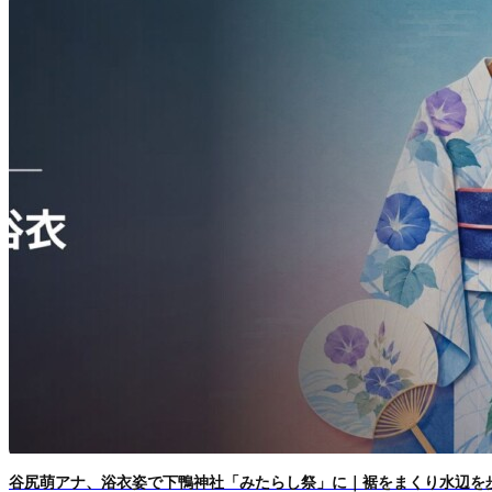
谷尻萌アナ、浴衣姿で下鴨神社「みたらし祭」に｜裾をまくり水辺を