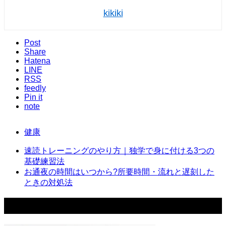
kikiki
Post
Share
Hatena
LINE
RSS
feedly
Pin it
note
健康
速読トレーニングのやり方｜独学で身に付ける3つの
基礎練習法
お通夜の時間はいつから?所要時間・流れと遅刻した
ときの対処法
このテーマの関連記事はこちら