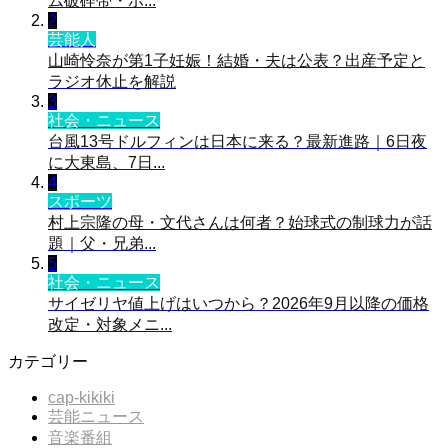
ム破砕帯・ホ...
2
芸能人
山崎怜奈が第1子妊娠！結婚・夫は公表？出産予定と
ラジオ休止を解説
3
社会・ニュース
台風13号ドルフィンは日本に来る？最新進路｜6日夜
に大東島、7日...
4
スポーツ
村上宗隆の母・文代さんは何者？始球式の制球力が話
題｜父・兄弟...
5
社会・ニュース
サイゼリヤ値上げはいつから？2026年9月以降の価格
改定・対象メニ...
カテゴリー
cap-kikiki
芸能ニュース
音楽番組