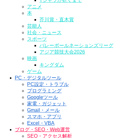
Tシャツが乾くまで
アニメ
本
芥川賞・直木賞
芸能人
社会・ニュース
スポーツ
バレーボールネーションズリーグ
アジア競技大会2026
映画
キングダム
ゲーム
PC・デジタルツール
PC設定・トラブル
プログラミング
Googleツール
家電・ガジェット
Gmail・メール
スマホ・アプリ
Excel・VBA
ブログ・SEO・Web運営
SEO・アクセス解析