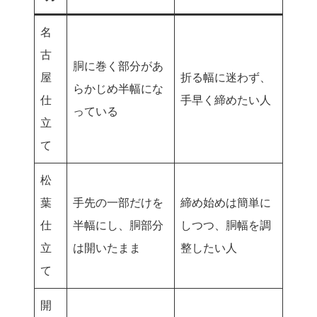
名
古
胴に巻く部分があ
屋
折る幅に迷わず、
らかじめ半幅にな
仕
手早く締めたい人
っている
立
て
松
葉
手先の一部だけを
締め始めは簡単に
仕
半幅にし、胴部分
しつつ、胴幅を調
立
は開いたまま
整したい人
て
開