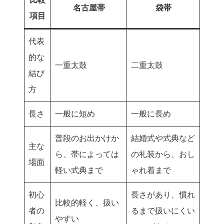
名古屋帯
袋帯
項目
代表
的な
一重太鼓
二重太鼓
結び
方
長さ
一般に短め
一般に長め
普段のお出かけか
結婚式や式典など
主な
ら、帯によっては
の礼装から、おし
場面
軽い式典まで
ゃれ着まで
初心
長さがあり、慣れ
比較的軽く、扱い
者の
るまで扱いにくい
やすい