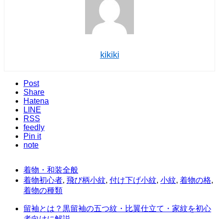
kikiki
Post
Share
Hatena
LINE
RSS
feedly
Pin it
note
着物・和装全般
着物初心者
,
飛び柄小紋
,
付け下げ小紋
,
小紋
,
着物の格
,
着物の種類
留袖とは？黒留袖の五つ紋・比翼仕立て・家紋を初心
者向けに解説