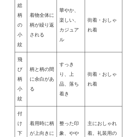
総
華やか、
柄
着物全体に
楽しい、
街着・おしゃ
の
柄が繰り返
カジュア
れ着
小
される
ル
紋
飛
すっき
び
柄と柄の間
り、上
街着・おしゃ
柄
に余白があ
品、落ち
れ着
小
る
着き
紋
付
け
着用時に柄
整った印
主におしゃれ
下
が上向きに
象、やや
着。礼装用の