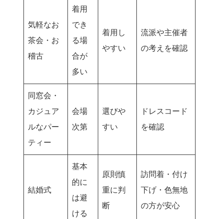
着用
気軽なお
でき
着用し
流派や主催者
茶会・お
る場
やすい
の考えを確認
稽古
合が
多い
同窓会・
カジュア
会場
選びや
ドレスコード
ルなパー
次第
すい
を確認
ティー
基本
原則慎
訪問着・付け
的に
結婚式
重に判
下げ・色無地
は避
断
の方が安心
ける