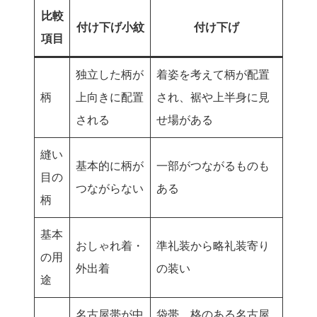
比較
付け下げ小紋
付け下げ
項目
独立した柄が
着姿を考えて柄が配置
柄
上向きに配置
され、裾や上半身に見
される
せ場がある
縫い
基本的に柄が
一部がつながるものも
目の
つながらない
ある
柄
基本
おしゃれ着・
準礼装から略礼装寄り
の用
外出着
の装い
途
名古屋帯が中
袋帯、格のある名古屋