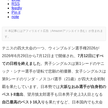
RSS
feedly
Pin it
note
テニスの四大大会の一つ、ウィンブルドン選手権2026が
2026年6月29日から7月12日まで開催され、
7月12日にすべ
ての日程を終えました
。男子シングルスは第1シードのヤニ
ック・シナー選手が逆転で悲願の初優勝、女子シングルスは
第9シードのリンダ・ノスコバ選手（21歳）が四大大会初制
覇を果たしています。日本勢では
大坂なおみ選手が自身初の
ベスト8進出
、望月慎太郎選手も日本男子史上3人目となる
自己最高のベスト16入り
を果たすなど、日本国内でも大会