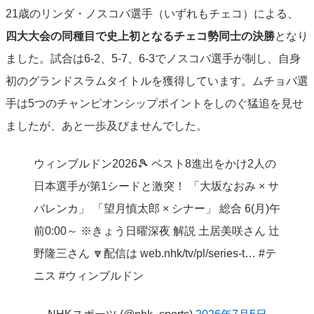
21歳のリンダ・ノスコバ選手（いずれもチェコ）による、
四大大会の同種目で史上初となるチェコ勢同士の決勝
となり
ました。試合は6-2、5-7、6-3でノスコバ選手が制し、自身
初のグランドスラムタイトルを獲得しています。ムチョバ選
手は5つのチャンピオンシップポイントをしのぐ猛追を見せ
ましたが、あと一歩及びませんでした。
ウィンブルドン2026🎾 ベスト8進出をかけ2人の
日本選手が第1シードと激突！ 「大坂なおみ × サ
バレンカ」 「望月慎太郎 × シナー」 総合 6(月)午
前0:00～ ※きょう日曜深夜 解説 土居美咲さん 辻
野隆三さん 🔽配信は web.nhk/tv/pl/series-t… #テ
ニス #ウィンブルドン