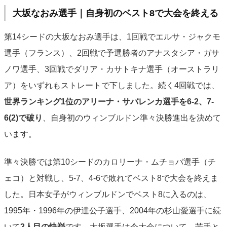
大坂なおみ選手｜自身初のベスト8で大会を終える
第14シードの大坂なおみ選手は、1回戦でエルサ・ジャクモ
選手（フランス）、2回戦で予選勝者のアナスタシア・ガサ
ノワ選手、3回戦でダリア・カサトキナ選手（オーストラリ
ア）をいずれもストレートで下しました。続く4回戦では、
世界ランキング1位のアリーナ・サバレンカ選手を6-2、7-
6(2)で破り
、自身初のウィンブルドン準々決勝進出を決めて
います。
準々決勝では第10シードのカロリーナ・ムチョバ選手（チ
ェコ）と対戦し、5-7、4-6で敗れてベスト8で大会を終えま
した。日本女子がウィンブルドンでベスト8に入るのは、
1995年・1996年の伊達公子選手、2004年の杉山愛選手に続
いて
3人目の快挙
です。大坂選手は今大会について、苦手と