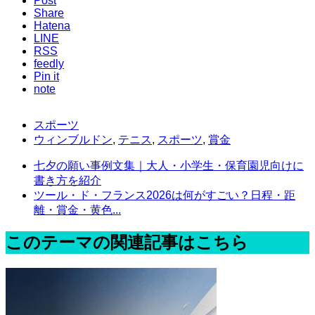
Post
Share
Hatena
LINE
RSS
feedly
Pin it
note
スポーツ
ウィンブルドン
,
テニス
,
スポーツ
,
賞金
七夕の願い事例文集｜大人・小学生・保育園児向けに
書き方を紹介
ツール・ド・フランス2026は何がすごい？日程・距
離・賞金・黄色...
このテーマの関連記事はこちら