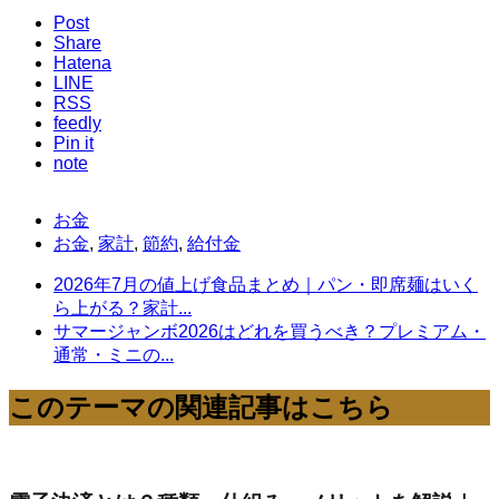
Post
Share
Hatena
LINE
RSS
feedly
Pin it
note
お金
お金
,
家計
,
節約
,
給付金
2026年7月の値上げ食品まとめ｜パン・即席麺はいく
ら上がる？家計...
サマージャンボ2026はどれを買うべき？プレミアム・
通常・ミニの...
このテーマの関連記事はこちら