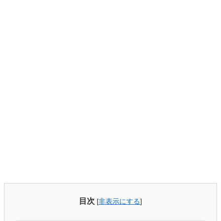
目次
[
非表示にする
]