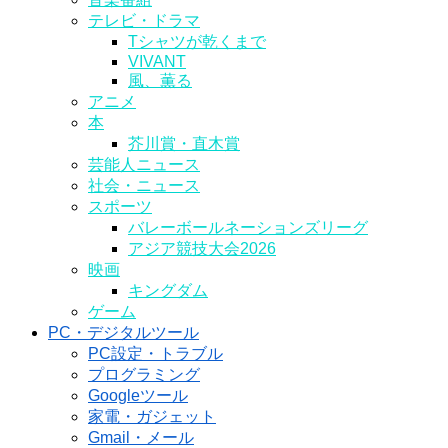
テレビ・ドラマ
Tシャツが乾くまで
VIVANT
風、薫る
アニメ
本
芥川賞・直木賞
芸能人ニュース
社会・ニュース
スポーツ
バレーボールネーションズリーグ
アジア競技大会2026
映画
キングダム
ゲーム
PC・デジタルツール
PC設定・トラブル
プログラミング
Googleツール
家電・ガジェット
Gmail・メール