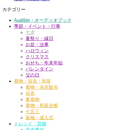
カテゴリー
Audible・オーディオブック
季節・イベント・行事
七夕
夏祭り・縁日
お盆・法事
ハロウィン
クリスマス
おせち・年末年始
バレンタイン
父の日
着物・浴衣・和装
着物・浴衣観光
浴衣
夏着物
着物・和装全般
七五三
振袖・成人式
トレンド・芸能
音楽番組