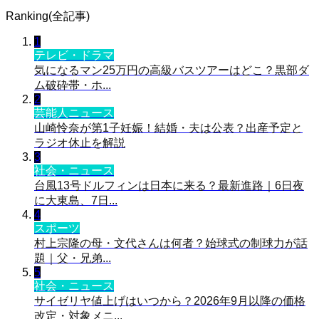
Ranking(全記事)
1
テレビ・ドラマ
気になるマン25万円の高級バスツアーはどこ？黒部ダ
ム破砕帯・ホ...
2
芸能人ニュース
山崎怜奈が第1子妊娠！結婚・夫は公表？出産予定と
ラジオ休止を解説
3
社会・ニュース
台風13号ドルフィンは日本に来る？最新進路｜6日夜
に大東島、7日...
4
スポーツ
村上宗隆の母・文代さんは何者？始球式の制球力が話
題｜父・兄弟...
5
社会・ニュース
サイゼリヤ値上げはいつから？2026年9月以降の価格
改定・対象メニ...