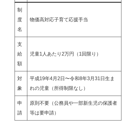
制
度
物価高対応子育て応援手当
名
支
給
児童1人あたり2万円（1回限り）
額
対
平成19年4月2日〜令和8年3月31日生ま
象
れの児童（所得制限なし）
申
原則不要（公務員や一部新生児の保護者
請
等は要申請）