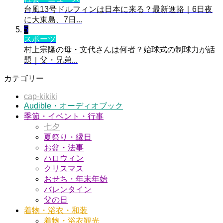
台風13号ドルフィンは日本に来る？最新進路｜6日夜
に大東島、7日...
5
スポーツ
村上宗隆の母・文代さんは何者？始球式の制球力が話
題｜父・兄弟...
カテゴリー
cap-kikiki
Audible・オーディオブック
季節・イベント・行事
七夕
夏祭り・縁日
お盆・法事
ハロウィン
クリスマス
おせち・年末年始
バレンタイン
父の日
着物・浴衣・和装
着物・浴衣観光