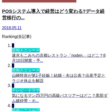
POSシステム導入で経営はどう変わる?データ経
営移行の...
2018.05.11
Ranking(全記事)
1
芸能人ニュース
速水もこみちの京都レストラン「noden.」はどこ？8
月10日開業・予...
2
芸能人ニュース
山崎怜奈が第1子妊娠！結婚・夫は公表？出産予定と
ラジオ休止を解説
3
テレビ・ドラマ
気になるマン25万円の高級バスツアーはどこ？黒部ダ
ム破砕帯・ホ...
4
社会・ニュース