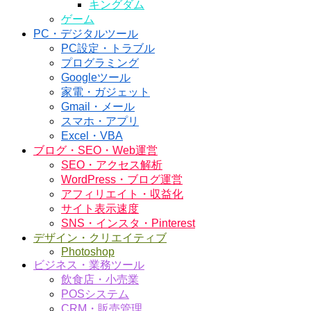
キングダム
ゲーム
PC・デジタルツール
PC設定・トラブル
プログラミング
Googleツール
家電・ガジェット
Gmail・メール
スマホ・アプリ
Excel・VBA
ブログ・SEO・Web運営
SEO・アクセス解析
WordPress・ブログ運営
アフィリエイト・収益化
サイト表示速度
SNS・インスタ・Pinterest
デザイン・クリエイティブ
Photoshop
ビジネス・業務ツール
飲食店・小売業
POSシステム
CRM・販売管理