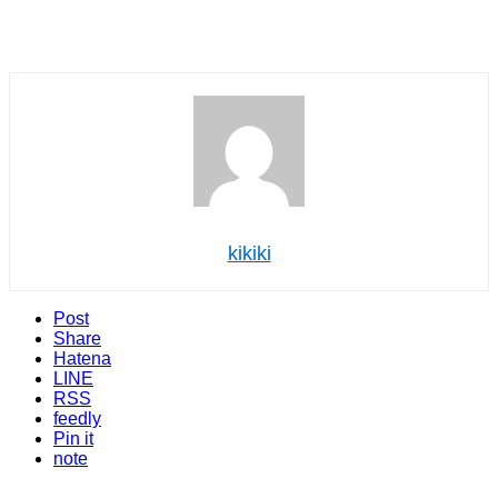
kikiki
Post
Share
Hatena
LINE
RSS
feedly
Pin it
note