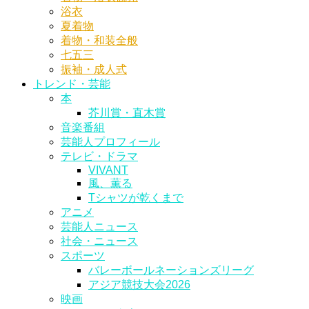
浴衣
夏着物
着物・和装全般
七五三
振袖・成人式
トレンド・芸能
本
芥川賞・直木賞
音楽番組
芸能人プロフィール
テレビ・ドラマ
VIVANT
風、薫る
Tシャツが乾くまで
アニメ
芸能人ニュース
社会・ニュース
スポーツ
バレーボールネーションズリーグ
アジア競技大会2026
映画