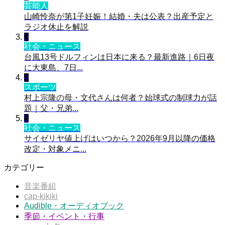
芸能人
山崎怜奈が第1子妊娠！結婚・夫は公表？出産予定と
ラジオ休止を解説
3
社会・ニュース
台風13号ドルフィンは日本に来る？最新進路｜6日夜
に大東島、7日...
4
スポーツ
村上宗隆の母・文代さんは何者？始球式の制球力が話
題｜父・兄弟...
5
社会・ニュース
サイゼリヤ値上げはいつから？2026年9月以降の価格
改定・対象メニ...
カテゴリー
音楽番組
cap-kikiki
Audible・オーディオブック
季節・イベント・行事