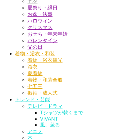
七夕
夏祭り・縁日
お盆・法事
ハロウィン
クリスマス
おせち・年末年始
バレンタイン
父の日
着物・浴衣・和装
着物・浴衣観光
浴衣
夏着物
着物・和装全般
七五三
振袖・成人式
トレンド・芸能
テレビ・ドラマ
Tシャツが乾くまで
VIVANT
風、薫る
アニメ
本