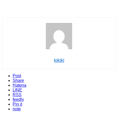
kikiki
Post
Share
Hatena
LINE
RSS
feedly
Pin it
note