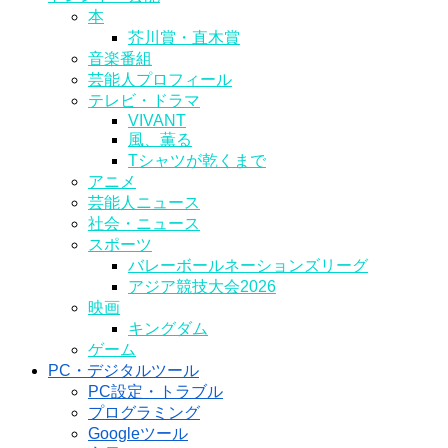
本
芥川賞・直木賞
音楽番組
芸能人プロフィール
テレビ・ドラマ
VIVANT
風、薫る
Tシャツが乾くまで
アニメ
芸能人ニュース
社会・ニュース
スポーツ
バレーボールネーションズリーグ
アジア競技大会2026
映画
キングダム
ゲーム
PC・デジタルツール
PC設定・トラブル
プログラミング
Googleツール