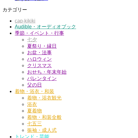
カテゴリー
cap-kikiki
Audible・オーディオブック
季節・イベント・行事
七夕
夏祭り・縁日
お盆・法事
ハロウィン
クリスマス
おせち・年末年始
バレンタイン
父の日
着物・浴衣・和装
着物・浴衣観光
浴衣
夏着物
着物・和装全般
七五三
振袖・成人式
トレンド・芸能