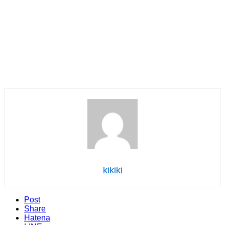
kikiki
Post
Share
Hatena