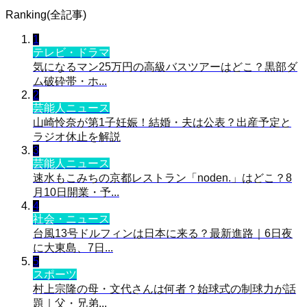
Ranking(全記事)
1
テレビ・ドラマ
気になるマン25万円の高級バスツアーはどこ？黒部ダ
ム破砕帯・ホ...
2
芸能人ニュース
山崎怜奈が第1子妊娠！結婚・夫は公表？出産予定と
ラジオ休止を解説
3
芸能人ニュース
速水もこみちの京都レストラン「noden.」はどこ？8
月10日開業・予...
4
社会・ニュース
台風13号ドルフィンは日本に来る？最新進路｜6日夜
に大東島、7日...
5
スポーツ
村上宗隆の母・文代さんは何者？始球式の制球力が話
題｜父・兄弟...