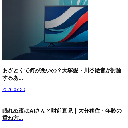
あざとくて何が悪いの？大塚愛・川谷絵音が討論
するあ...
2026.07.30
眠れぬ夜はAIさんと財前直見｜大分移住・年齢の
重ね方...