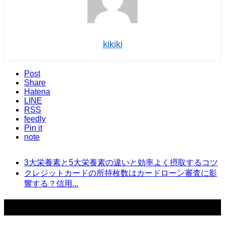
kikiki
Post
Share
Hatena
LINE
RSS
feedly
Pin it
note
3大栄養素と5大栄養素の違いと効率よく摂取するコツ
クレジットカードの所持枚数はカードローン審査に影
響する？信用...
このテーマの関連記事はこちら