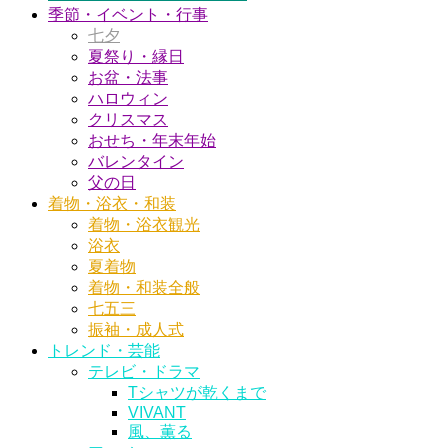
季節・イベント・行事
七夕
夏祭り・縁日
お盆・法事
ハロウィン
クリスマス
おせち・年末年始
バレンタイン
父の日
着物・浴衣・和装
着物・浴衣観光
浴衣
夏着物
着物・和装全般
七五三
振袖・成人式
トレンド・芸能
テレビ・ドラマ
Tシャツが乾くまで
VIVANT
風、薫る