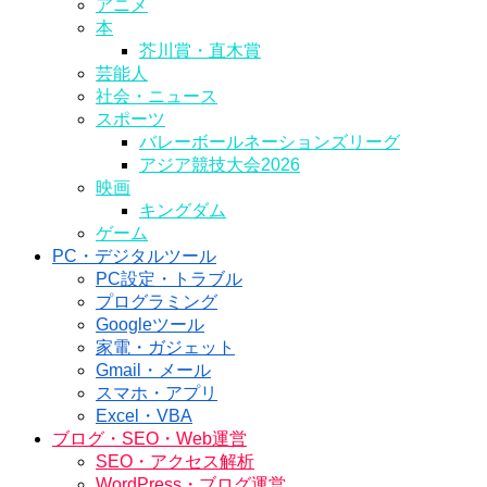
アニメ
本
芥川賞・直木賞
芸能人
社会・ニュース
スポーツ
バレーボールネーションズリーグ
アジア競技大会2026
映画
キングダム
ゲーム
PC・デジタルツール
PC設定・トラブル
プログラミング
Googleツール
家電・ガジェット
Gmail・メール
スマホ・アプリ
Excel・VBA
ブログ・SEO・Web運営
SEO・アクセス解析
WordPress・ブログ運営