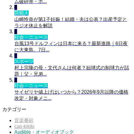
ム破砕帯・ホ...
2
芸能人
山崎怜奈が第1子妊娠！結婚・夫は公表？出産予定と
ラジオ休止を解説
3
社会・ニュース
台風13号ドルフィンは日本に来る？最新進路｜6日夜
に大東島、7日...
4
スポーツ
村上宗隆の母・文代さんは何者？始球式の制球力が話
題｜父・兄弟...
5
社会・ニュース
サイゼリヤ値上げはいつから？2026年9月以降の価格
改定・対象メニ...
カテゴリー
音楽番組
cap-kikiki
Audible・オーディオブック