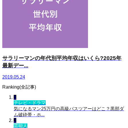
サラリーマンの年代別平均年収はいくら?2025年
最新デー...
2019.05.24
Ranking(全記事)
1
テレビ・ドラマ
気になるマン25万円の高級バスツアーはどこ？黒部ダ
ム破砕帯・ホ...
2
芸能人