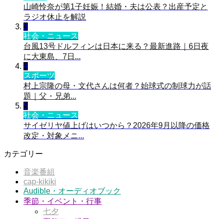
山崎怜奈が第1子妊娠！結婚・夫は公表？出産予定と
ラジオ休止を解説
3
社会・ニュース
台風13号ドルフィンは日本に来る？最新進路｜6日夜
に大東島、7日...
4
スポーツ
村上宗隆の母・文代さんは何者？始球式の制球力が話
題｜父・兄弟...
5
社会・ニュース
サイゼリヤ値上げはいつから？2026年9月以降の価格
改定・対象メニ...
カテゴリー
音楽番組
cap-kikiki
Audible・オーディオブック
季節・イベント・行事
七夕