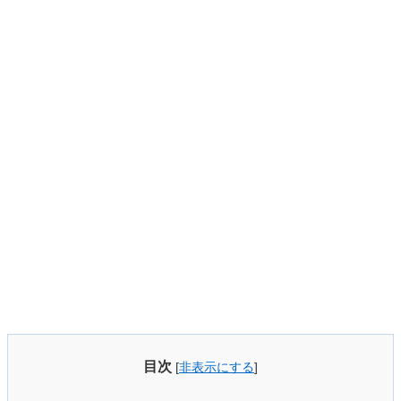
目次
[
非表示にする
]