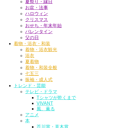
夏祭り・縁日
お盆・法事
ハロウィン
クリスマス
おせち・年末年始
バレンタイン
父の日
着物・浴衣・和装
着物・浴衣観光
浴衣
夏着物
着物・和装全般
七五三
振袖・成人式
トレンド・芸能
テレビ・ドラマ
Tシャツが乾くまで
VIVANT
風、薫る
アニメ
本
芥川賞・直木賞