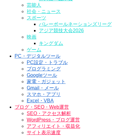
芸能人
社会・ニュース
スポーツ
バレーボールネーションズリーグ
アジア競技大会2026
映画
キングダム
ゲーム
PC・デジタルツール
PC設定・トラブル
プログラミング
Googleツール
家電・ガジェット
Gmail・メール
スマホ・アプリ
Excel・VBA
ブログ・SEO・Web運営
SEO・アクセス解析
WordPress・ブログ運営
アフィリエイト・収益化
サイト表示速度