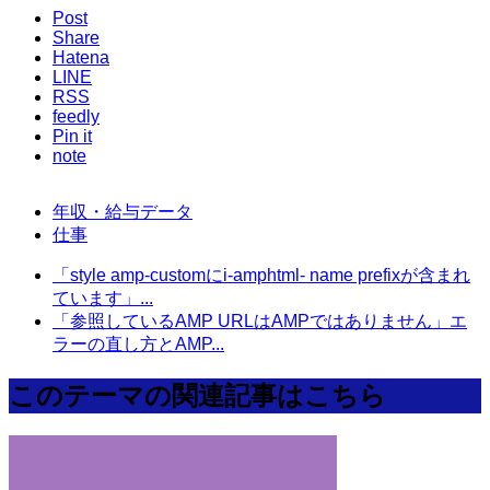
Post
Share
Hatena
LINE
RSS
feedly
Pin it
note
年収・給与データ
仕事
「style amp-customにi-amphtml- name prefixが含まれ
ています」...
「参照しているAMP URLはAMPではありません」エ
ラーの直し方とAMP...
このテーマの関連記事はこちら