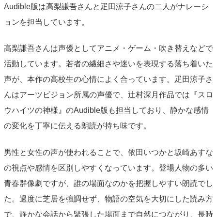
Audible版は高梨謙吾さんと疋田涼子さんの二人がナレーシ
ョンを担当しています。
高梨謙吾さんは声優としてアニメ・ゲーム・吹き替えなどで
活動しています。若者の繊細さや迷いを表現する落ち着いた
声が、本作の高校生の心情によく合っています。疋田涼子さ
んはアーツビジョン所属の声優で、辻村深月作品では『スロ
ウハイツの神様』のAudible版も担当しており、静かな感情
の変化を丁寧に伝える朗読が持ち味です。
男性と女性の声が使われることで、依田いつかと坂崎あすな
の視点や感情を区別しやすくなっています。登場人物の多い
青春群像劇ですが、誰の場面なのかを把握しやすい朗読でし
た。過度に芝居を強調せず、物語の空気を大切にした読み方
で、静かな会話から緊張した場面まで自然につながり、長時