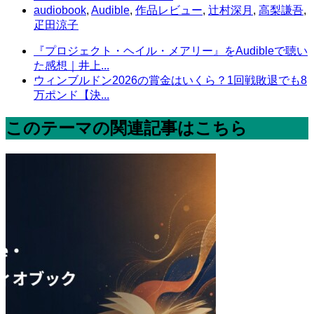
audiobook
,
Audible
,
作品レビュー
,
辻村深月
,
高梨謙吾
,
疋田涼子
『プロジェクト・ヘイル・メアリー』をAudibleで聴い
た感想｜井上...
ウィンブルドン2026の賞金はいくら？1回戦敗退でも8
万ポンド【決...
このテーマの関連記事はこちら