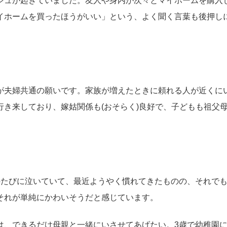
シュが起きていました。友人や身内が次々とマイホームを購入
イホームを買ったほうがいい」という、よく聞く言葉も後押し
が夫婦共通の願いです。家族が増えたときに頼れる人が近くに
行き来しており、嫁姑関係も(おそらく)良好で、子どもも祖父
のたびに泣いていて、最近ようやく慣れてきたものの、それで
それが単純にかわいそうだと感じています。
は、できるだけ母親と一緒にいさせてあげたい。3歳で幼稚園