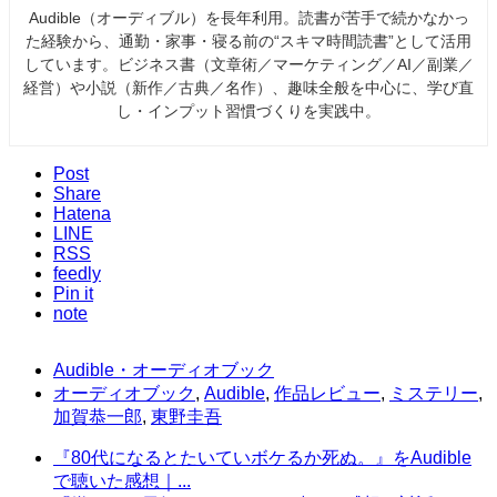
Audible（オーディブル）を長年利用。読書が苦手で続かなかっ
た経験から、通勤・家事・寝る前の“スキマ時間読書”として活用
しています。ビジネス書（文章術／マーケティング／AI／副業／
経営）や小説（新作／古典／名作）、趣味全般を中心に、学び直
し・インプット習慣づくりを実践中。
Post
Share
Hatena
LINE
RSS
feedly
Pin it
note
Audible・オーディオブック
オーディオブック
,
Audible
,
作品レビュー
,
ミステリー
,
加賀恭一郎
,
東野圭吾
『80代になるとたいていボケるか死ぬ。』をAudible
で聴いた感想｜...