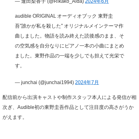
— 逢田梨香子 (@Rikako_Aida)
2024年6月
audible ORIGINAL オーディオブック 東野圭
吾”誰かが私を殺した” オリジナルメインテーマ作
曲しました。物語を読み終えた読後感のまま、そ
の空気感を自分なりにピアノ一本の小曲にまとめ
ました。東野作品の一端を少しでも担えて光栄で
す。
— junchai (@junchai1994)
2024年7月
配信前から出演キャストや制作スタッフ本人による発信が相
次ぎ、Audible初の東野圭吾作品として注目度の高さがうか
がえます。