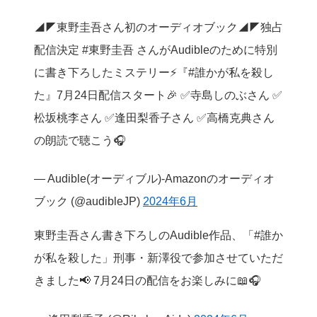
◢◤東野圭吾さん初のオーディオブック◢◤独占
配信決定 #東野圭吾 さんがAudibleのために特別
に書き下ろしたミステリー⚡️『#誰かが私を殺し
た』7月24日配信スタート🎉 ✅寺島しのぶさん ✅
松坂桃李さん ✅逢田梨香子さん ✅高橋克典さん
の朗読で聴こう🎧
— Audible(オーディブル)-Amazonのオーディオ
ブック (@audibleJP)
2024年6月
東野圭吾さん書き下ろしのAudible作品、「#誰か
が私を殺した」刑事・新澤役で参加させていただ
きました📢 7月24日の配信をお楽しみに📖🎧