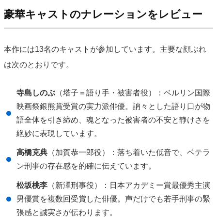
豪華キャストのナレーションをレビュー
本作には13名のキャストが参加しています。主要な顔ぶれ
は次のとおりです。
寺島しのぶ
（塔子＝語り手・被害者役）：ベルリン国際
映画祭銀熊賞受賞の実力派俳優。訥々とした語り口が物
語全体を引き締め、魂となった被害者の不安と静けさを
絶妙に表現しています。
高橋克典
（加賀恭一郎役）：落ち着いた低音で、ベテラ
ン刑事の存在感を的確に伝えています。
松坂桃李
（新澤刑事役）：日本アカデミー賞最優秀主演
男優賞を複数回受賞した俳優。声だけでも若手刑事の緊
張感と誠実さが伝わります。