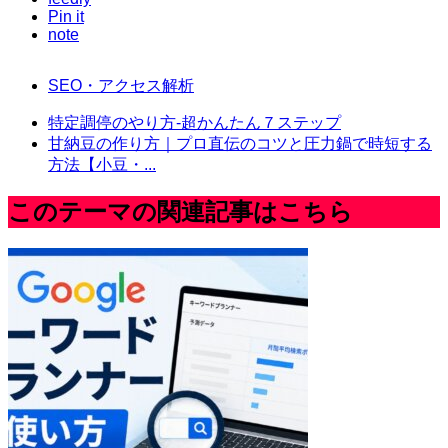
Pin it
note
SEO・アクセス解析
特定調停のやり方-超かんたん７ステップ
甘納豆の作り方｜プロ直伝のコツと圧力鍋で時短する
方法【小豆・...
このテーマの関連記事はこちら