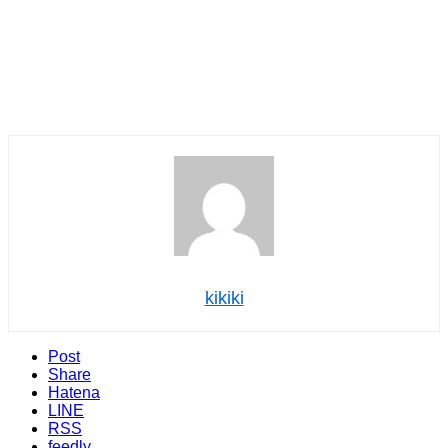
kikiki
Post
Share
Hatena
LINE
RSS
feedly