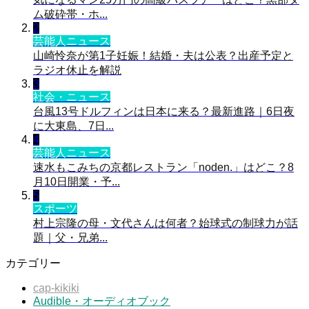
ム破砕帯・ホ...
2
芸能人ニュース
山崎怜奈が第1子妊娠！結婚・夫は公表？出産予定と
ラジオ休止を解説
3
社会・ニュース
台風13号ドルフィンは日本に来る？最新進路｜6日夜
に大東島、7日...
4
芸能人ニュース
速水もこみちの京都レストラン「noden.」はどこ？8
月10日開業・予...
5
スポーツ
村上宗隆の母・文代さんは何者？始球式の制球力が話
題｜父・兄弟...
カテゴリー
cap-kikiki
Audible・オーディオブック