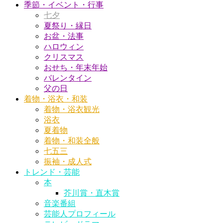
季節・イベント・行事
七夕
夏祭り・縁日
お盆・法事
ハロウィン
クリスマス
おせち・年末年始
バレンタイン
父の日
着物・浴衣・和装
着物・浴衣観光
浴衣
夏着物
着物・和装全般
七五三
振袖・成人式
トレンド・芸能
本
芥川賞・直木賞
音楽番組
芸能人プロフィール