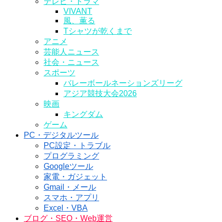
テレビ・ドラマ
VIVANT
風、薫る
Tシャツが乾くまで
アニメ
芸能人ニュース
社会・ニュース
スポーツ
バレーボールネーションズリーグ
アジア競技大会2026
映画
キングダム
ゲーム
PC・デジタルツール
PC設定・トラブル
プログラミング
Googleツール
家電・ガジェット
Gmail・メール
スマホ・アプリ
Excel・VBA
ブログ・SEO・Web運営