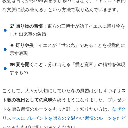
教会は古くからの風習を禁じるのではなく、「キリスト教的
な文脈に読み替える」という方法で取り込んでいきます。
🎁
贈り物の習慣
：東方の三博士が幼子イエスに贈り物を
した出来事の象徴
🔥
灯りや炎
：イエスが「世の光」であることを視覚的に
示す表現
🍽
宴を開くこと
：分け与える「愛と寛容」の精神を体現
するもの
こうして、人々が大切にしていた冬の風習は少しずつ
キリス
ト教の祝日としての意味
を纏うようになりました。プレゼン
トを贈る習慣のルーツをもっと詳しく知りたい方は、
なぜク
リスマスにプレゼントを贈るの？温かい習慣のルーツをたど
ってみた
もぜひ読んでみてください。