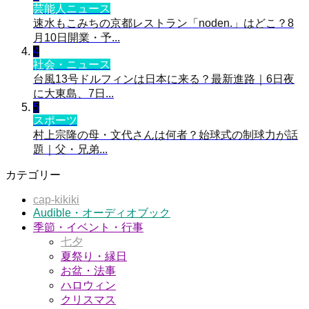
芸能人ニュース
速水もこみちの京都レストラン「noden.」はどこ？8
月10日開業・予...
4
社会・ニュース
台風13号ドルフィンは日本に来る？最新進路｜6日夜
に大東島、7日...
5
スポーツ
村上宗隆の母・文代さんは何者？始球式の制球力が話
題｜父・兄弟...
カテゴリー
cap-kikiki
Audible・オーディオブック
季節・イベント・行事
七夕
夏祭り・縁日
お盆・法事
ハロウィン
クリスマス