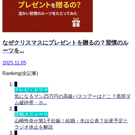
なぜクリスマスにプレゼントを贈るの？習慣のル
ーツを...
2025.11.05
Ranking(全記事)
1
テレビ・ドラマ
気になるマン25万円の高級バスツアーはどこ？黒部ダ
ム破砕帯・ホ...
2
芸能人ニュース
山崎怜奈が第1子妊娠！結婚・夫は公表？出産予定と
ラジオ休止を解説
3