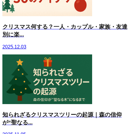
クリスマス何する？一人・カップル・家族・友達
別に楽...
2025.12.03
知られざるクリスマスツリーの起源｜森の信仰
が“聖なる...