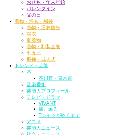
おせち・年末年始
バレンタイン
父の日
着物・浴衣・和装
着物・浴衣観光
浴衣
夏着物
着物・和装全般
七五三
振袖・成人式
トレンド・芸能
本
芥川賞・直木賞
音楽番組
芸能人プロフィール
テレビ・ドラマ
VIVANT
風、薫る
Tシャツが乾くまで
アニメ
芸能人ニュース
社会・ニュース