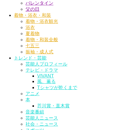
バレンタイン
父の日
着物・浴衣・和装
着物・浴衣観光
浴衣
夏着物
着物・和装全般
七五三
振袖・成人式
トレンド・芸能
芸能人プロフィール
テレビ・ドラマ
VIVANT
風、薫る
Tシャツが乾くまで
アニメ
本
芥川賞・直木賞
音楽番組
芸能人ニュース
社会・ニュース