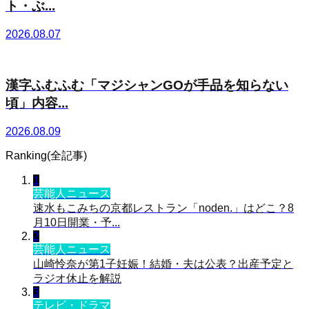
ト・ぶ...
2026.08.07
漢字ふむふむ「マジシャンGOが手品を知らない
頃」内容...
2026.08.09
Ranking(全記事)
1
芸能人ニュース
速水もこみちの京都レストラン「noden.」はどこ？8
月10日開業・予...
2
芸能人ニュース
山崎怜奈が第1子妊娠！結婚・夫は公表？出産予定と
ラジオ休止を解説
3
テレビ・ドラマ