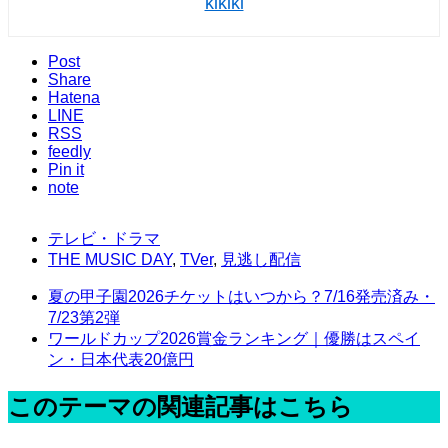
kikiki
Post
Share
Hatena
LINE
RSS
feedly
Pin it
note
テレビ・ドラマ
THE MUSIC DAY
,
TVer
,
見逃し配信
夏の甲子園2026チケットはいつから？7/16発売済み・
7/23第2弾
ワールドカップ2026賞金ランキング｜優勝はスペイ
ン・日本代表20億円
このテーマの関連記事はこちら