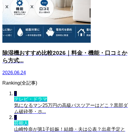
除湿機おすすめ比較2026｜料金・機能・口コミか
ら方式...
2026.06.24
Ranking(全記事)
1
テレビ・ドラマ
気になるマン25万円の高級バスツアーはどこ？黒部ダ
ム破砕帯・ホ...
2
芸能人
山崎怜奈が第1子妊娠！結婚・夫は公表？出産予定と