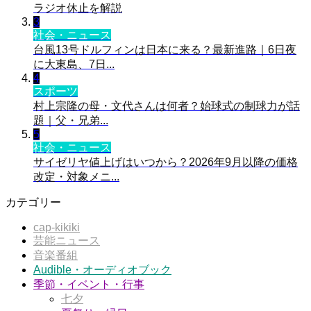
ラジオ休止を解説
3
社会・ニュース
台風13号ドルフィンは日本に来る？最新進路｜6日夜
に大東島、7日...
4
スポーツ
村上宗隆の母・文代さんは何者？始球式の制球力が話
題｜父・兄弟...
5
社会・ニュース
サイゼリヤ値上げはいつから？2026年9月以降の価格
改定・対象メニ...
カテゴリー
cap-kikiki
芸能ニュース
音楽番組
Audible・オーディオブック
季節・イベント・行事
七夕