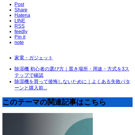
Post
Share
Hatena
LINE
RSS
feedly
Pin it
note
家電・ガジェット
除湿機 初心者の選び方｜置き場所・用途・方式を3ス
テップで確認
除湿機を買って後悔しないために｜よくある失敗パタ
ーンと購入前...
このテーマの関連記事はこちら