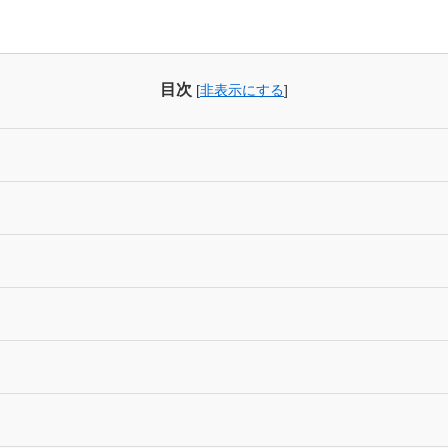
目次
[
非表示にする
]