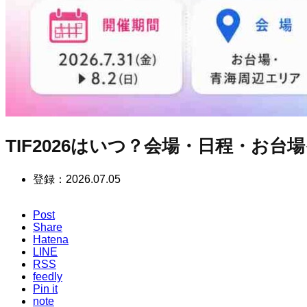
TIF2026はいつ？会場・日程・お
登録：
2026.07.05
Post
Share
Hatena
LINE
RSS
feedly
Pin it
note