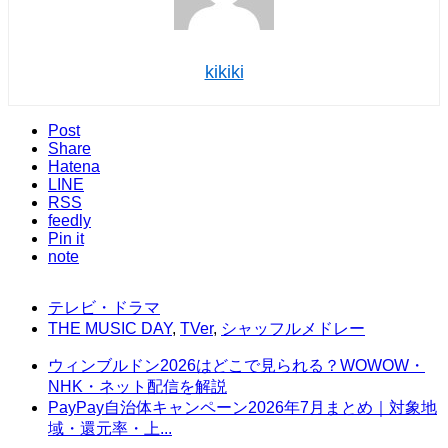
kikiki
Post
Share
Hatena
LINE
RSS
feedly
Pin it
note
テレビ・ドラマ
THE MUSIC DAY
,
TVer
,
シャッフルメドレー
ウィンブルドン2026はどこで見られる？WOWOW・
NHK・ネット配信を解説
PayPay自治体キャンペーン2026年7月まとめ｜対象地
域・還元率・上...