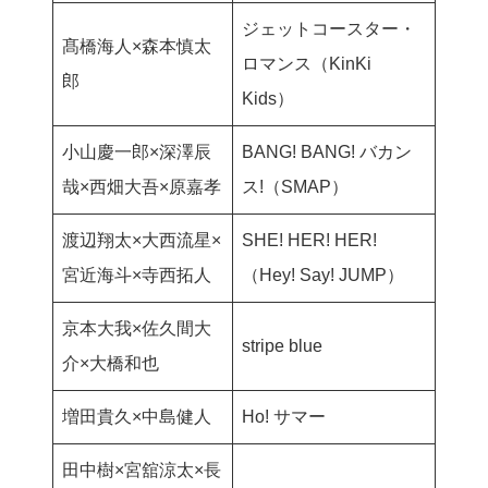
ジェットコースター・
髙橋海人×森本慎太
ロマンス（KinKi
郎
Kids）
小山慶一郎×深澤辰
BANG! BANG! バカン
哉×西畑大吾×原嘉孝
ス!（SMAP）
渡辺翔太×大西流星×
SHE! HER! HER!
宮近海斗×寺西拓人
（Hey! Say! JUMP）
京本大我×佐久間大
stripe blue
介×大橋和也
増田貴久×中島健人
Ho! サマー
田中樹×宮舘涼太×長