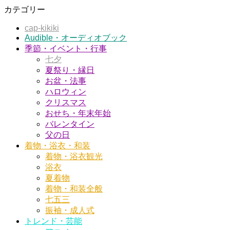
カテゴリー
cap-kikiki
Audible・オーディオブック
季節・イベント・行事
七夕
夏祭り・縁日
お盆・法事
ハロウィン
クリスマス
おせち・年末年始
バレンタイン
父の日
着物・浴衣・和装
着物・浴衣観光
浴衣
夏着物
着物・和装全般
七五三
振袖・成人式
トレンド・芸能