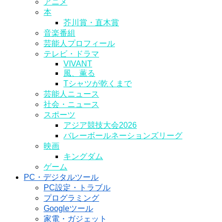
アニメ
本
芥川賞・直木賞
音楽番組
芸能人プロフィール
テレビ・ドラマ
VIVANT
風、薫る
Tシャツが乾くまで
芸能人ニュース
社会・ニュース
スポーツ
アジア競技大会2026
バレーボールネーションズリーグ
映画
キングダム
ゲーム
PC・デジタルツール
PC設定・トラブル
プログラミング
Googleツール
家電・ガジェット