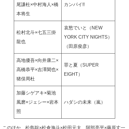
尾謙杜×中村海人×橋
カンパイ!!
本将生
哀愁でいと（NEW
松村北斗×七五三掛
YORK CITY NIGHTS）
龍也
（田原俊彦）
高地優吾×向井康二×
罪と夏（SUPER
高橋恭平×吉澤閑也×
EIGHT）
猪俣周杜
加藤シゲアキ×菊池
風磨×ジェシー×岩本
ハダシの未来（嵐）
照
このほか、松島聡×松倉海斗×松田元太、阿部亮平×藤原丈一