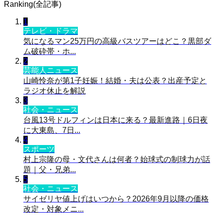
Ranking(全記事)
1
テレビ・ドラマ
気になるマン25万円の高級バスツアーはどこ？黒部ダ
ム破砕帯・ホ...
2
芸能人ニュース
山崎怜奈が第1子妊娠！結婚・夫は公表？出産予定と
ラジオ休止を解説
3
社会・ニュース
台風13号ドルフィンは日本に来る？最新進路｜6日夜
に大東島、7日...
4
スポーツ
村上宗隆の母・文代さんは何者？始球式の制球力が話
題｜父・兄弟...
5
社会・ニュース
サイゼリヤ値上げはいつから？2026年9月以降の価格
改定・対象メニ...