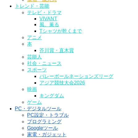
トレンド・芸能
テレビ・ドラマ
VIVANT
風、薫る
Tシャツが乾くまで
アニメ
本
芥川賞・直木賞
芸能人
社会・ニュース
スポーツ
バレーボールネーションズリーグ
アジア競技大会2026
映画
キングダム
ゲーム
PC・デジタルツール
PC設定・トラブル
プログラミング
Googleツール
家電・ガジェット