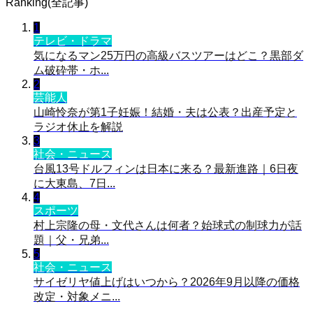
Ranking(全記事)
1
テレビ・ドラマ
気になるマン25万円の高級バスツアーはどこ？黒部ダ
ム破砕帯・ホ...
2
芸能人
山崎怜奈が第1子妊娠！結婚・夫は公表？出産予定と
ラジオ休止を解説
3
社会・ニュース
台風13号ドルフィンは日本に来る？最新進路｜6日夜
に大東島、7日...
4
スポーツ
村上宗隆の母・文代さんは何者？始球式の制球力が話
題｜父・兄弟...
5
社会・ニュース
サイゼリヤ値上げはいつから？2026年9月以降の価格
改定・対象メニ...