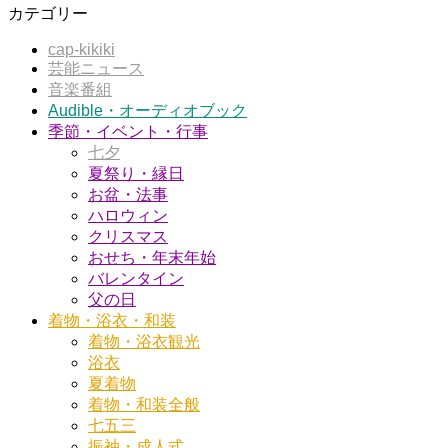
カテゴリー
cap-kikiki
芸能ニュース
音楽番組
Audible・オーディオブック
季節・イベント・行事
七夕
夏祭り・縁日
お盆・法事
ハロウィン
クリスマス
おせち・年末年始
バレンタイン
父の日
着物・浴衣・和装
着物・浴衣観光
浴衣
夏着物
着物・和装全般
七五三
振袖・成人式