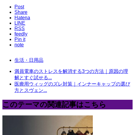
Post
Share
Hatena
LINE
RSS
feedly
Pin it
note
生活・日用品
満員電車のストレスを解消する3つの方法｜原因の理
解とすぐ試せる...
医療用ウィッグのズレ対策｜インナーキャップの選び
方とスヴェン...
このテーマの関連記事はこちら