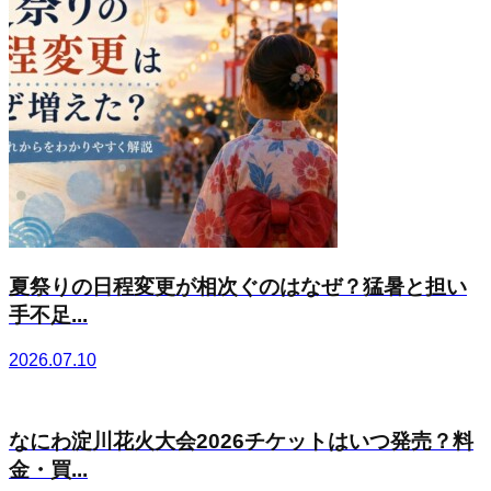
夏祭りの日程変更が相次ぐのはなぜ？猛暑と担い
手不足...
2026.07.10
なにわ淀川花火大会2026チケットはいつ発売？料
金・買...