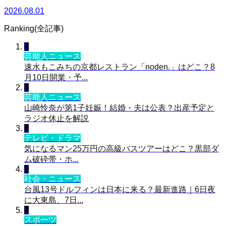
2026.08.01
Ranking(全記事)
1
芸能人ニュース
速水もこみちの京都レストラン「noden.」はどこ？8
月10日開業・予...
2
芸能人ニュース
山崎怜奈が第1子妊娠！結婚・夫は公表？出産予定と
ラジオ休止を解説
3
テレビ・ドラマ
気になるマン25万円の高級バスツアーはどこ？黒部ダ
ム破砕帯・ホ...
4
社会・ニュース
台風13号ドルフィンは日本に来る？最新進路｜6日夜
に大東島、7日...
5
スポーツ