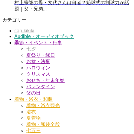
村上宗隆の母・文代さんは何者？始球式の制球力が話
題｜父・兄弟...
カテゴリー
cap-kikiki
Audible・オーディオブック
季節・イベント・行事
七夕
夏祭り・縁日
お盆・法事
ハロウィン
クリスマス
おせち・年末年始
バレンタイン
父の日
着物・浴衣・和装
着物・浴衣観光
浴衣
夏着物
着物・和装全般
七五三