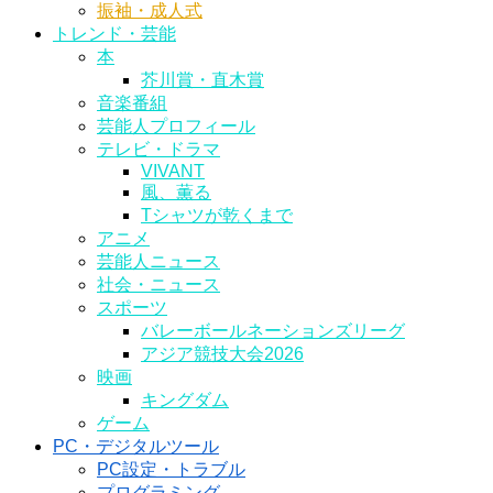
振袖・成人式
トレンド・芸能
本
芥川賞・直木賞
音楽番組
芸能人プロフィール
テレビ・ドラマ
VIVANT
風、薫る
Tシャツが乾くまで
アニメ
芸能人ニュース
社会・ニュース
スポーツ
バレーボールネーションズリーグ
アジア競技大会2026
映画
キングダム
ゲーム
PC・デジタルツール
PC設定・トラブル
プログラミング