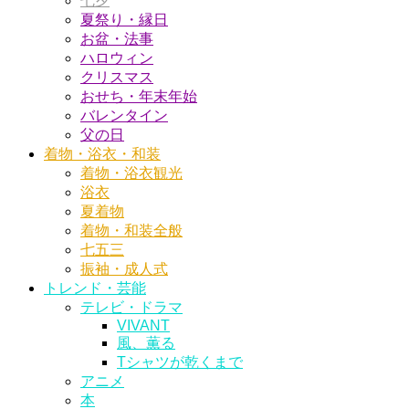
七夕
夏祭り・縁日
お盆・法事
ハロウィン
クリスマス
おせち・年末年始
バレンタイン
父の日
着物・浴衣・和装
着物・浴衣観光
浴衣
夏着物
着物・和装全般
七五三
振袖・成人式
トレンド・芸能
テレビ・ドラマ
VIVANT
風、薫る
Tシャツが乾くまで
アニメ
本