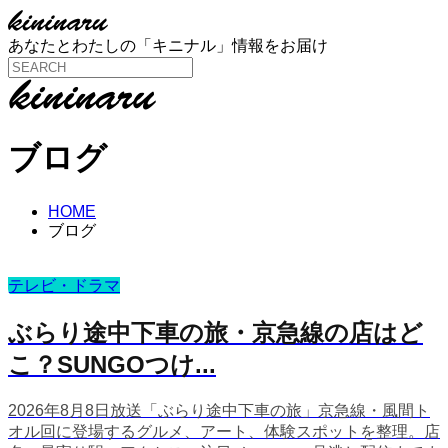
あなたとわたしの「キニナル」情報をお届け
ブログ
HOME
ブログ
テレビ・ドラマ
ぶらり途中下車の旅・京急線の店はど
こ？SUNGOつけ...
2026年8月8日放送「ぶらり途中下車の旅」京急線・風間ト
オル回に登場するグルメ、アート、体験スポットを整理。店