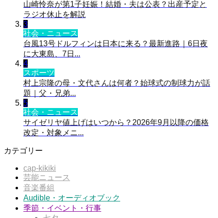
山崎怜奈が第1子妊娠！結婚・夫は公表？出産予定と
ラジオ休止を解説
3
社会・ニュース
台風13号ドルフィンは日本に来る？最新進路｜6日夜
に大東島、7日...
4
スポーツ
村上宗隆の母・文代さんは何者？始球式の制球力が話
題｜父・兄弟...
5
社会・ニュース
サイゼリヤ値上げはいつから？2026年9月以降の価格
改定・対象メニ...
カテゴリー
cap-kikiki
芸能ニュース
音楽番組
Audible・オーディオブック
季節・イベント・行事