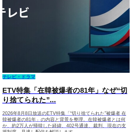
テレビ・ドラマ
ETV特集「在韓被爆者の81年」なぜ“切
り捨てられた”...
2026年8月8日放送のETV特集「“切り捨てられた”被爆者 在
韓被爆者の81年」の内容と背景を整理。在韓被爆者とは何
か、約2万人が帰韓した経緯、402号通達、裁判、現在の支
援制度、見逃し配信を解説します。