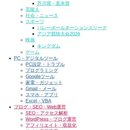
芥川賞・直木賞
芸能人
社会・ニュース
スポーツ
バレーボールネーションズリーグ
アジア競技大会2026
映画
キングダム
ゲーム
PC・デジタルツール
PC設定・トラブル
プログラミング
Googleツール
家電・ガジェット
Gmail・メール
スマホ・アプリ
Excel・VBA
ブログ・SEO・Web運営
SEO・アクセス解析
WordPress・ブログ運営
アフィリエイト・収益化