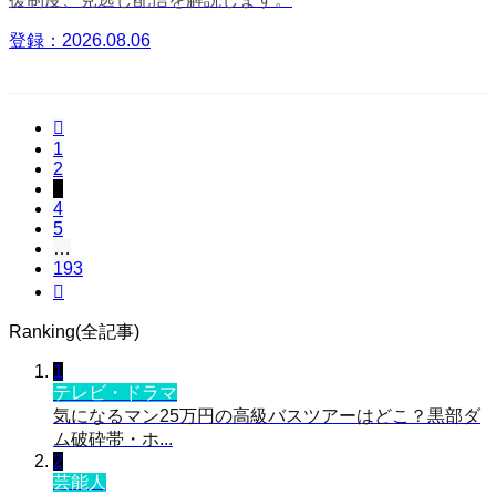
登録：2026.08.06

1
2
3
4
5
…
193

Ranking(全記事)
1
テレビ・ドラマ
気になるマン25万円の高級バスツアーはどこ？黒部ダ
ム破砕帯・ホ...
2
芸能人