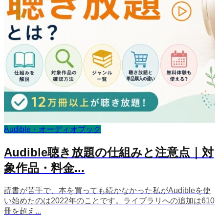
Audible・オーディオブック
Audible聴き放題の仕組みと注意点｜対
象作品・料金...
読書が苦手で、本を買っても続かなかった私がAudibleを使
い始めたのは2022年のことです。ライブラリへの追加は610
冊を超え...