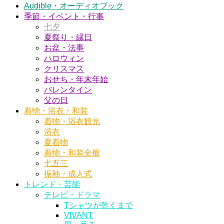
Audible・オーディオブック
季節・イベント・行事
七夕
夏祭り・縁日
お盆・法事
ハロウィン
クリスマス
おせち・年末年始
バレンタイン
父の日
着物・浴衣・和装
着物・浴衣観光
浴衣
夏着物
着物・和装全般
七五三
振袖・成人式
トレンド・芸能
テレビ・ドラマ
Tシャツが乾くまで
VIVANT