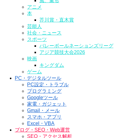
風、薫る
アニメ
本
芥川賞・直木賞
芸能人
社会・ニュース
スポーツ
バレーボールネーションズリーグ
アジア競技大会2026
映画
キングダム
ゲーム
PC・デジタルツール
PC設定・トラブル
プログラミング
Googleツール
家電・ガジェット
Gmail・メール
スマホ・アプリ
Excel・VBA
ブログ・SEO・Web運営
SEO・アクセス解析