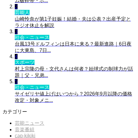
ム破砕帯・ホ...
2
芸能人
山崎怜奈が第1子妊娠！結婚・夫は公表？出産予定と
ラジオ休止を解説
3
社会・ニュース
台風13号ドルフィンは日本に来る？最新進路｜6日夜
に大東島、7日...
4
スポーツ
村上宗隆の母・文代さんは何者？始球式の制球力が話
題｜父・兄弟...
5
社会・ニュース
サイゼリヤ値上げはいつから？2026年9月以降の価格
改定・対象メニ...
カテゴリー
芸能ニュース
音楽番組
cap-kikiki